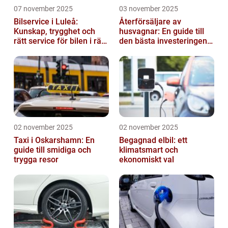
07 november 2025
03 november 2025
Bilservice i Luleå:
Återförsäljare av
Kunskap, trygghet och
husvagnar: En guide till
rätt service för bilen i rätt
den bästa investeringen
tid
för din fritid
02 november 2025
02 november 2025
Taxi i Oskarshamn: En
Begagnad elbil: ett
guide till smidiga och
klimatsmart och
trygga resor
ekonomiskt val