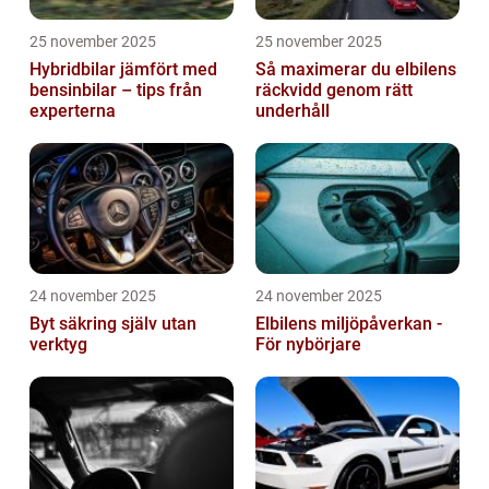
25 november 2025
25 november 2025
Hybridbilar jämfört med
Så maximerar du elbilens
bensinbilar – tips från
räckvidd genom rätt
experterna
underhåll
24 november 2025
24 november 2025
Byt säkring själv utan
Elbilens miljöpåverkan -
verktyg
För nybörjare