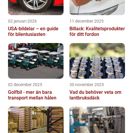
02 januari 2026
11 december 2025
USA-bildelar – en guide
Billack: Kvalitetsprodukter
för bilentusiasten
för ditt fordon
02 december 2025
30 november 2025
Golfbil - mer än bara
Vad du behöver veta om
transport mellan hålen
lantbruksdäck