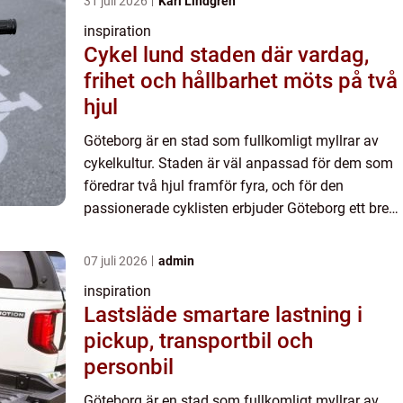
31 juli 2026
Karl Lindgren
inspiration
Cykel lund staden där vardag,
frihet och hållbarhet möts på två
hjul
Göteborg är en stad som fullkomligt myllrar av
cykelkultur. Staden är väl anpassad för dem som
föredrar två hjul framför fyra, och för den
passionerade cyklisten erbjuder Göteborg ett brett
utbud av ...
07 juli 2026
admin
inspiration
Lastsläde smartare lastning i
pickup, transportbil och
personbil
Göteborg är en stad som fullkomligt myllrar av