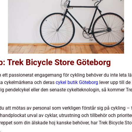
lp: Trek Bicycle Store Göteborg
och ett passionerat engagemang för cykling behöver du inte leta län
ika cykelmärkena och deras
cykel butik Göteborg
lever upp till d
tlig pendelcykel eller den senaste cykelteknologin, så kommer Trek
att mötas av personal som verkligen förstår sig på cykling – fr
handplockat urval av cyklar, utrustning och tillbehör och prioriter
ngreppet som din älskade hoj kanske behöver, har Trek Bicycle St
.