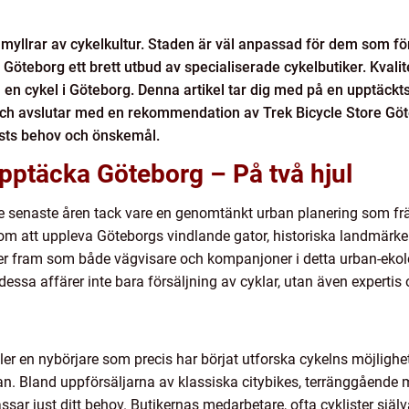
myllrar av cykelkultur. Staden är väl anpassad för dem som för
Göteborg ett brett utbud av specialiserade cykelbutiker. Kvalite
a en cykel i Göteborg. Denna artikel tar dig med på en upptäck
och avslutar med en rekommendation av Trek Bicycle Store Göte
lists behov och önskemål.
 upptäcka Göteborg – På två hjul
de senaste åren tack vare en genomtänkt urban planering som fr
om att uppleva Göteborgs vindlande gator, historiska landmärken 
der fram som både vägvisare och kompanjoner i detta urban-ekol
dessa affärer inte bara försäljning av cyklar, utan även expertis 
ller en nybörjare som precis har börjat utforska cykelns möjlighe
lan. Bland uppförsäljarna av klassiska citybikes, terränggående 
sar just ditt behov. Butikernas medarbetare, ofta cyklister sjä