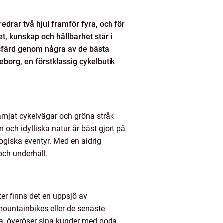
edrar två hjul framför fyra, och för
t, kunskap och hållbarhet står i
tsfärd genom några av de bästa
borg, en förstklassig cykelbutik
ämjat cykelvägar och gröna stråk
och idylliska natur är bäst gjort på
ogiska eventyr. Med en aldrig
och underhåll.
ter finns det en uppsjö av
mountainbikes eller de senaste
lva, överöser sina kunder med goda