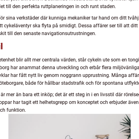
et till den perfekta ruttplaneringen in och runt staden.
för sina verkstäder där kunniga mekaniker tar hand om ditt tvåh
itt cykeläventyr ska flyta på smidigt. Dessa affärer ser till att ditt
skit till den senaste navigationsutrustningen.
l
etenhet blir allt mer centrala värden, står cykeln ute som en to
teborg har anammat denna utveckling och erbår flera miljövänliga 
yklar har fått nytt liv genom noggrann upprustning. Många affärer 
borgare, både för hållbar stadstrafik och för spontana utflykt
är mer än bara ett inköp; det är ett steg in i en livsstil där rörels
hoppar har tagit ett helhetsgrepp om konceptet och erbjuder äve
ch funktion.