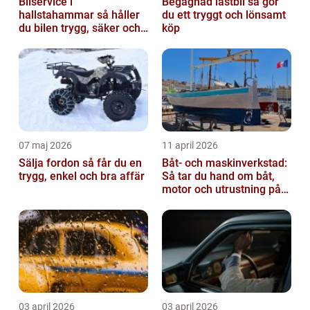
Bilservice i
Begagnad lastbil så gör
hallstahammar så håller
du ett tryggt och lönsamt
du bilen trygg, säker och
köp
värdefull
07 maj 2026
11 april 2026
Sälja fordon så får du en
Båt- och maskinverkstad:
trygg, enkel och bra affär
Så tar du hand om båt,
motor och utrustning på
rätt sätt
03 april 2026
03 april 2026