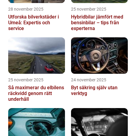
28 november 2025
25 november 2025
Utforska bilverkstäder i
Hybridbilar jämfört med
Umeå: Expertis och
bensinbilar – tips från
service
experterna
25 november 2025
24 november 2025
Så maximerar du elbilens
Byt säkring själv utan
räckvidd genom rätt
verktyg
underhåll