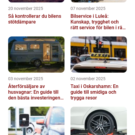
20 november 2025
07 november 2025
Så kontrollerar du bilens
Bilservice i Luleå:
stötdämpare
Kunskap, trygghet och
rätt service för bilen i rätt
tid
03 november 2025
02 november 2025
Återförsäljare av
Taxi i Oskarshamn: En
husvagnar: En guide till
guide till smidiga och
den bästa investeringen
trygga resor
för din fritid