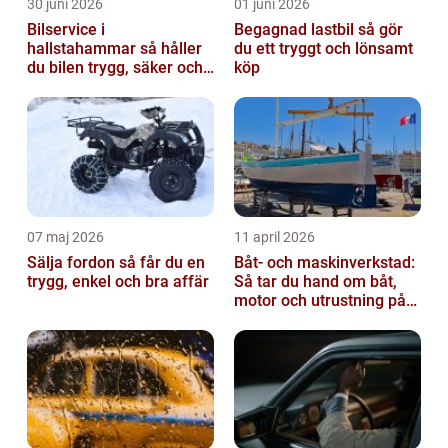
30 juni 2026
01 juni 2026
Bilservice i
Begagnad lastbil så gör
hallstahammar så håller
du ett tryggt och lönsamt
du bilen trygg, säker och
köp
värdefull
07 maj 2026
11 april 2026
Sälja fordon så får du en
Båt- och maskinverkstad:
trygg, enkel och bra affär
Så tar du hand om båt,
motor och utrustning på
rätt sätt