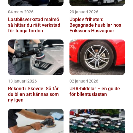
04 mars 2026
29 januari 2026
Lastbilsverkstad malmö
Upplev friheten:
så hittar du rätt verkstad
Begagnade husbilar hos
för tunga fordon
Erikssons Husvagnar
13 januari 2026
02 januari 2026
Rekond i Skövde: Så får
USA-bildelar – en guide
du bilen att kännas som
för bilentusiasten
ny igen