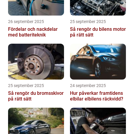
26 september 2025
25 september 2025
Fördelar och nackdelar
Så rengör du bilens motor
med batteriteknik
på rätt sätt
25 september 2025
24 september 2025
Så rengör du bromsskivor
Hur påverkar framtidens
på rätt sätt
elbilar elbilens räckvidd?