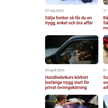
07 maj 2026
11 
Sälja fordon så får du en
Bå
trygg, enkel och bra affär
Så
mo
rä
03 april 2026
01 
Handledarkurs körkort
Sol
borlänge trygg start för
so
privat övningskörning
ar