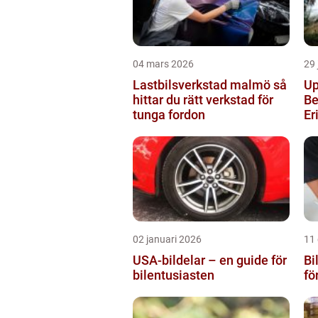
04 mars 2026
29 
Lastbilsverkstad malmö så
Up
hittar du rätt verkstad för
Be
tunga fordon
Er
02 januari 2026
11
USA-bildelar – en guide för
Bi
bilentusiasten
fö