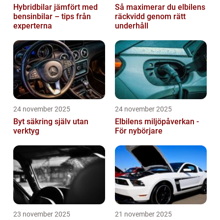
Hybridbilar jämfört med
Så maximerar du elbilens
bensinbilar – tips från
räckvidd genom rätt
experterna
underhåll
24 november 2025
24 november 2025
Byt säkring själv utan
Elbilens miljöpåverkan -
verktyg
För nybörjare
23 november 2025
21 november 2025