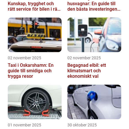
Kunskap, trygghet och
husvagnar: En guide till
rätt service för bilen i rätt
den bästa investeringen
tid
för din fritid
02 november 2025
02 november 2025
Taxi i Oskarshamn: En
Begagnad elbil: ett
guide till smidiga och
klimatsmart och
trygga resor
ekonomiskt val
01 november 2025
30 oktober 2025