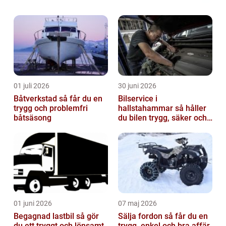
01 juli 2026
30 juni 2026
Båtverkstad så får du en
Bilservice i
trygg och problemfri
hallstahammar så håller
båtsäsong
du bilen trygg, säker och
värdefull
01 juni 2026
07 maj 2026
Begagnad lastbil så gör
Sälja fordon så får du en
du ett tryggt och lönsamt
trygg, enkel och bra affär