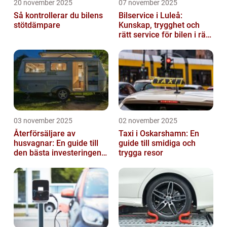
20 november 2025
07 november 2025
Så kontrollerar du bilens
Bilservice i Luleå:
stötdämpare
Kunskap, trygghet och
rätt service för bilen i rätt
tid
03 november 2025
02 november 2025
Återförsäljare av
Taxi i Oskarshamn: En
husvagnar: En guide till
guide till smidiga och
den bästa investeringen
trygga resor
för din fritid