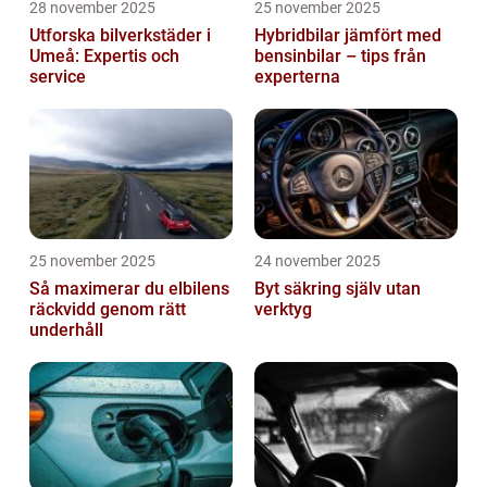
28 november 2025
25 november 2025
Utforska bilverkstäder i
Hybridbilar jämfört med
Umeå: Expertis och
bensinbilar – tips från
service
experterna
25 november 2025
24 november 2025
Så maximerar du elbilens
Byt säkring själv utan
räckvidd genom rätt
verktyg
underhåll