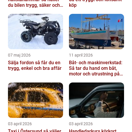
du bilen trygg, säker och
köp
värdefull
07 maj 2026
11 april 2026
Sälja fordon så får du en
Båt- och maskinverkstad:
trygg, enkel och bra affär
Så tar du hand om båt,
motor och utrustning på
rätt sätt
03 april 2026
03 april 2026
Taxi i Östersund så väljer
Handledarkurs körkort