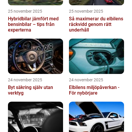
25 november 2025
25 november 2025
Hybridbilar jämfört med
Så maximerar du elbilens
bensinbilar – tips från
räckvidd genom rätt
experterna
underhåll
24 november 2025
24 november 2025
Byt säkring själv utan
Elbilens miljöpåverkan -
verktyg
För nybörjare