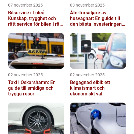
07 november 2025
03 november 2025
Bilservice i Luleå:
Återförsäljare av
Kunskap, trygghet och
husvagnar: En guide till
rätt service för bilen i rätt
den bästa investeringen
tid
för din fritid
02 november 2025
02 november 2025
Taxi i Oskarshamn: En
Begagnad elbil: ett
guide till smidiga och
klimatsmart och
trygga resor
ekonomiskt val