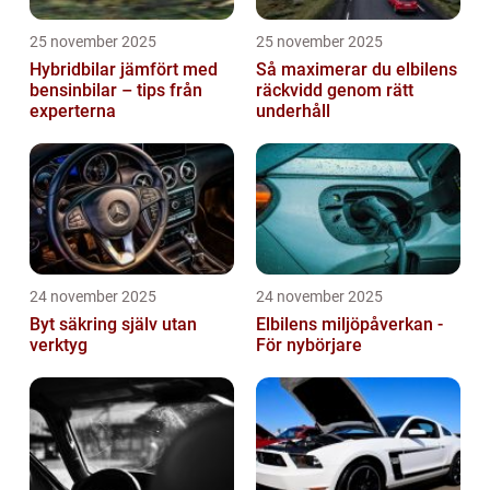
25 november 2025
25 november 2025
Hybridbilar jämfört med
Så maximerar du elbilens
bensinbilar – tips från
räckvidd genom rätt
experterna
underhåll
24 november 2025
24 november 2025
Byt säkring själv utan
Elbilens miljöpåverkan -
verktyg
För nybörjare