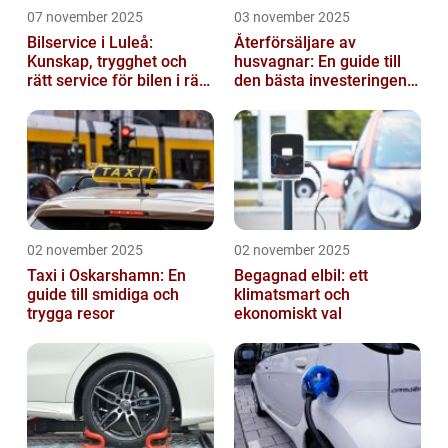
07 november 2025
03 november 2025
Bilservice i Luleå:
Återförsäljare av
Kunskap, trygghet och
husvagnar: En guide till
rätt service för bilen i rätt
den bästa investeringen
tid
för din fritid
02 november 2025
02 november 2025
Taxi i Oskarshamn: En
Begagnad elbil: ett
guide till smidiga och
klimatsmart och
trygga resor
ekonomiskt val