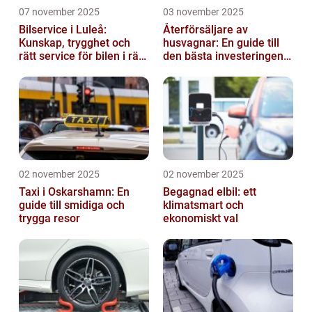
07 november 2025
03 november 2025
Bilservice i Luleå:
Återförsäljare av
Kunskap, trygghet och
husvagnar: En guide till
rätt service för bilen i rätt
den bästa investeringen
tid
för din fritid
02 november 2025
02 november 2025
Taxi i Oskarshamn: En
Begagnad elbil: ett
guide till smidiga och
klimatsmart och
trygga resor
ekonomiskt val