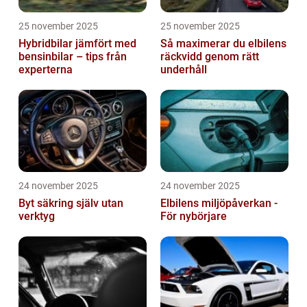
25 november 2025
25 november 2025
Hybridbilar jämfört med
Så maximerar du elbilens
bensinbilar – tips från
räckvidd genom rätt
experterna
underhåll
24 november 2025
24 november 2025
Byt säkring själv utan
Elbilens miljöpåverkan -
verktyg
För nybörjare