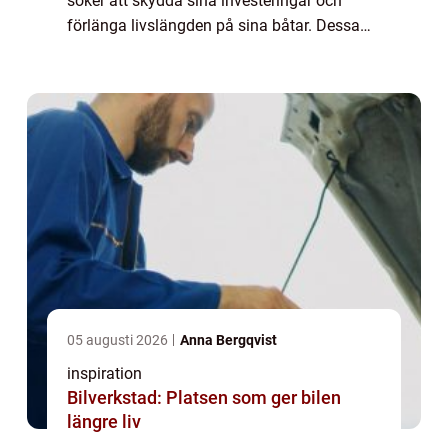
söker att skydda sina investeringar och
förlänga livslängden på sina båtar. Dessa
skyddstextilier erbjuder ...
05 augusti 2026
Anna Bergqvist
inspiration
Bilverkstad: Platsen som ger bilen
längre liv