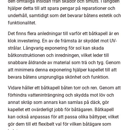
den ömtåliga insidan från skador och smuts. I längden
hjälper detta till att spara pengar på reparationer och
underhåll, samtidigt som det bevarar båtens estetik och
funktionalitet.
Det finns flera anledningar till varför ett båtkapell är en
klok investering. En av de främsta är skyddet mot UV-
strålar. Långvarig exponering för sol kan skada
båtkonstruktionen och inredningen, vilket leder till
snabbare åldrande av material som trä och tyg. Genom
att minimera denna exponering hjälper kapellet till att
bevara båtens ursprungliga skönhet och funktion.
Vidare håller ett båtkapell båten torr och ren. Genom att
förhindra vatteninträngning och skydda mot löv och
annat skräp som annars kan samlas på däck, gör
kapellet ett ovärderligt jobb för båtägaren. Båtkapell
kan också anpassas för att passa olika båttyper, vilket
gör dem till ett flexibelt val för vilken båtägare som