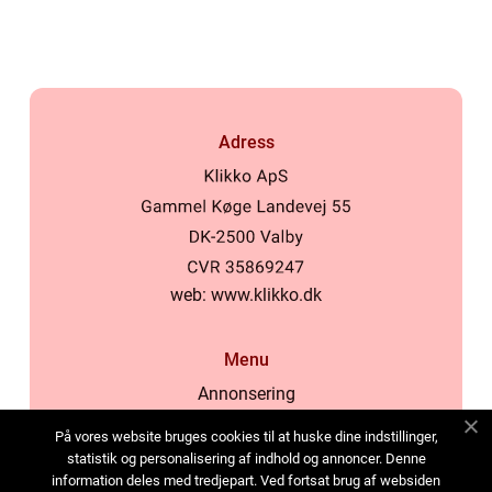
Adress
web:
www.klikko.dk
Menu
Annonsering
Om oss
På vores website bruges cookies til at huske dine indstillinger,
Cookies
statistik og personalisering af indhold og annoncer. Denne
information deles med tredjepart. Ved fortsat brug af websiden
Kontakta oss