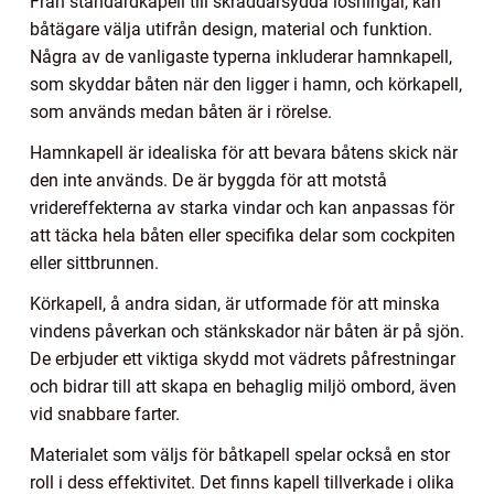
Från standardkapell till skräddarsydda lösningar, kan
båtägare välja utifrån design, material och funktion.
Några av de vanligaste typerna inkluderar hamnkapell,
som skyddar båten när den ligger i hamn, och körkapell,
som används medan båten är i rörelse.
Hamnkapell är idealiska för att bevara båtens skick när
den inte används. De är byggda för att motstå
vridereffekterna av starka vindar och kan anpassas för
att täcka hela båten eller specifika delar som cockpiten
eller sittbrunnen.
Körkapell, å andra sidan, är utformade för att minska
vindens påverkan och stänkskador när båten är på sjön.
De erbjuder ett viktiga skydd mot vädrets påfrestningar
och bidrar till att skapa en behaglig miljö ombord, även
vid snabbare farter.
Materialet som väljs för båtkapell spelar också en stor
roll i dess effektivitet. Det finns kapell tillverkade i olika