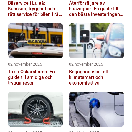
Bilservice i Luleå:
Återförsäljare av
Kunskap, trygghet och
husvagnar: En guide till
rätt service för bilen i rätt
den bästa investeringen
tid
för din fritid
02 november 2025
02 november 2025
Taxi i Oskarshamn: En
Begagnad elbil: ett
guide till smidiga och
klimatsmart och
trygga resor
ekonomiskt val