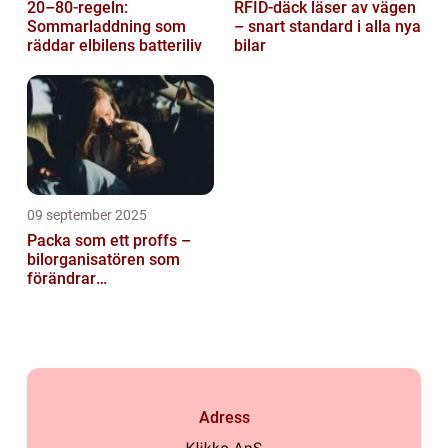
20–80-regeln:
RFID-däck läser av vägen
Sommarladdning som
– snart standard i alla nya
räddar elbilens batteriliv
bilar
09 september 2025
Packa som ett proffs –
bilorganisatören som
förändrar
familjesemestern
Adress