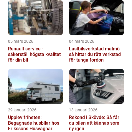
05 mars 2026
04 mars 2026
Renault service -
Lastbilsverkstad malmö
säkerställ högsta kvalitet
så hittar du rätt verkstad
för din bil
för tunga fordon
29 januari 2026
13 januari 2026
Upplev friheten:
Rekond i Skövde: Så får
Begagnade husbilar hos
du bilen att kännas som
Erikssons Husvagnar
ny igen