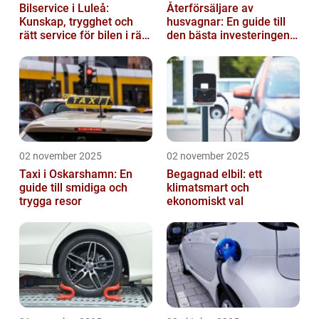
Bilservice i Luleå:
Återförsäljare av
Kunskap, trygghet och
husvagnar: En guide till
rätt service för bilen i rätt
den bästa investeringen
tid
för din fritid
02 november 2025
02 november 2025
Taxi i Oskarshamn: En
Begagnad elbil: ett
guide till smidiga och
klimatsmart och
trygga resor
ekonomiskt val