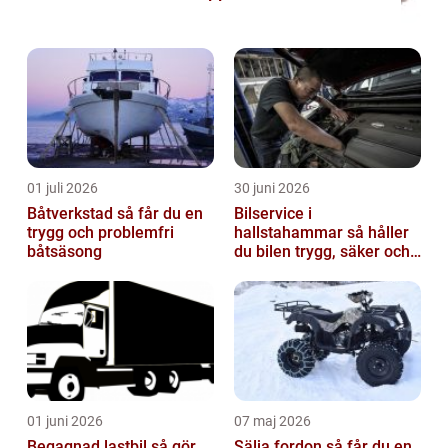
01 juli 2026
30 juni 2026
Båtverkstad så får du en
Bilservice i
trygg och problemfri
hallstahammar så håller
båtsäsong
du bilen trygg, säker och
värdefull
01 juni 2026
07 maj 2026
Begagnad lastbil så gör
Sälja fordon så får du en