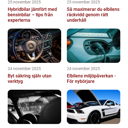
25 november 2025
25 november 2025
Hybridbilar jämfört med
Så maximerar du elbilens
bensinbilar – tips från
räckvidd genom rätt
experterna
underhåll
24 november 2025
24 november 2025
Byt säkring själv utan
Elbilens miljöpåverkan -
verktyg
För nybörjare