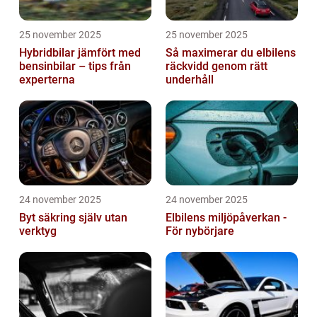
25 november 2025
25 november 2025
Hybridbilar jämfört med
Så maximerar du elbilens
bensinbilar – tips från
räckvidd genom rätt
experterna
underhåll
24 november 2025
24 november 2025
Byt säkring själv utan
Elbilens miljöpåverkan -
verktyg
För nybörjare