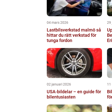
04 mars 2026
29 
Lastbilsverkstad malmö så
Up
hittar du rätt verkstad för
Be
tunga fordon
Er
02 januari 2026
11
USA-bildelar – en guide för
Bi
bilentusiasten
fö