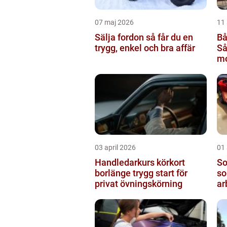
07 maj 2026
11 
Sälja fordon så får du en
Bå
trygg, enkel och bra affär
Så
mo
rä
03 april 2026
01 
Handledarkurs körkort
Sol
borlänge trygg start för
so
privat övningskörning
ar