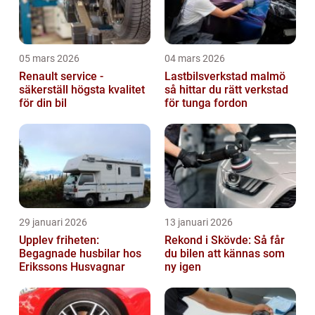
05 mars 2026
04 mars 2026
Renault service -
Lastbilsverkstad malmö
säkerställ högsta kvalitet
så hittar du rätt verkstad
för din bil
för tunga fordon
29 januari 2026
13 januari 2026
Upplev friheten:
Rekond i Skövde: Så får
Begagnade husbilar hos
du bilen att kännas som
Erikssons Husvagnar
ny igen