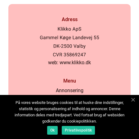
Adress
web:
www.klikko.dk
Menu
Annonsering
Om oss
På vores website bruges cookies til at huske dine indstillinger,
Cookies
statistik og personalisering af indhold og annoncer. Denne
information deles med tredjepart. Ved fortsat brug af websiden
Kontakta oss
godkender du cookiepolitikken.
Sitemap
Ok
Privatlivspolitik