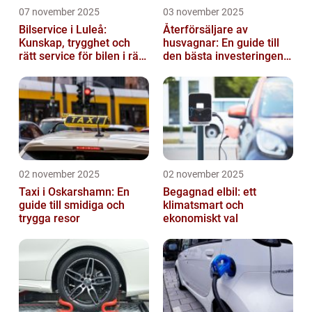
07 november 2025
03 november 2025
Bilservice i Luleå:
Återförsäljare av
Kunskap, trygghet och
husvagnar: En guide till
rätt service för bilen i rätt
den bästa investeringen
tid
för din fritid
02 november 2025
02 november 2025
Taxi i Oskarshamn: En
Begagnad elbil: ett
guide till smidiga och
klimatsmart och
trygga resor
ekonomiskt val