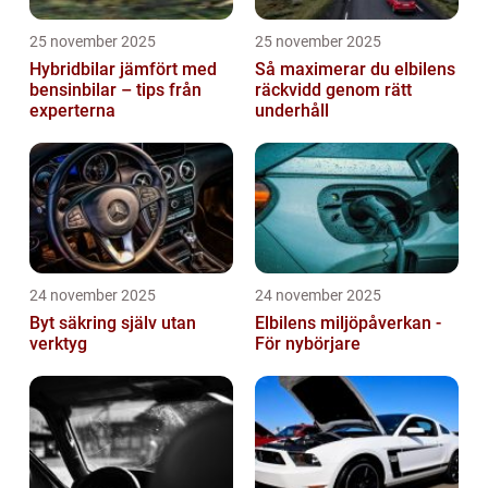
25 november 2025
25 november 2025
Hybridbilar jämfört med
Så maximerar du elbilens
bensinbilar – tips från
räckvidd genom rätt
experterna
underhåll
24 november 2025
24 november 2025
Byt säkring själv utan
Elbilens miljöpåverkan -
verktyg
För nybörjare