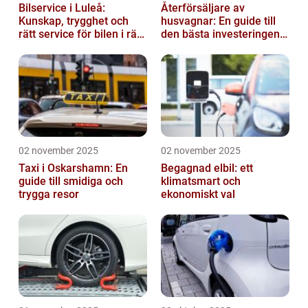
Bilservice i Luleå:
Återförsäljare av
Kunskap, trygghet och
husvagnar: En guide till
rätt service för bilen i rätt
den bästa investeringen
tid
för din fritid
02 november 2025
02 november 2025
Taxi i Oskarshamn: En
Begagnad elbil: ett
guide till smidiga och
klimatsmart och
trygga resor
ekonomiskt val