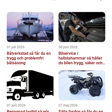
01 juli 2026
30 juni 2026
Båtverkstad så får du en
Bilservice i
trygg och problemfri
hallstahammar så håller
båtsäsong
du bilen trygg, säker och
värdefull
01 juni 2026
07 maj 2026
Begagnad lastbil så gör
Sälja fordon så får du en