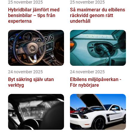
25 november 2025
25 november 2025
Hybridbilar jämfört med
Så maximerar du elbilens
bensinbilar – tips från
räckvidd genom rätt
experterna
underhåll
24 november 2025
24 november 2025
Byt säkring själv utan
Elbilens miljöpåverkan -
verktyg
För nybörjare