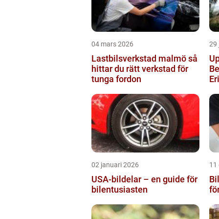
04 mars 2026
29 
Lastbilsverkstad malmö så
Up
hittar du rätt verkstad för
Be
tunga fordon
Er
02 januari 2026
11
USA-bildelar – en guide för
Bi
bilentusiasten
fö