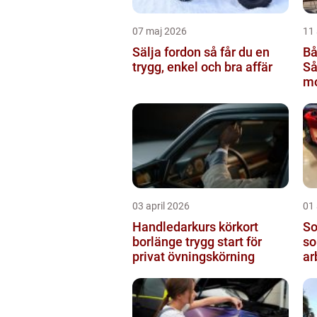
07 maj 2026
11 
Sälja fordon så får du en
Bå
trygg, enkel och bra affär
Så
mo
rä
03 april 2026
01 
Handledarkurs körkort
Sol
borlänge trygg start för
so
privat övningskörning
ar