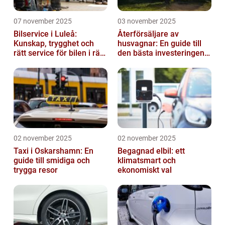
07 november 2025
03 november 2025
Bilservice i Luleå:
Återförsäljare av
Kunskap, trygghet och
husvagnar: En guide till
rätt service för bilen i rätt
den bästa investeringen
tid
för din fritid
02 november 2025
02 november 2025
Taxi i Oskarshamn: En
Begagnad elbil: ett
guide till smidiga och
klimatsmart och
trygga resor
ekonomiskt val