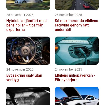
25 november 2025
25 november 2025
Hybridbilar jämfört med
Så maximerar du elbilens
bensinbilar – tips från
räckvidd genom rätt
experterna
underhåll
24 november 2025
24 november 2025
Byt säkring själv utan
Elbilens miljöpåverkan -
verktyg
För nybörjare