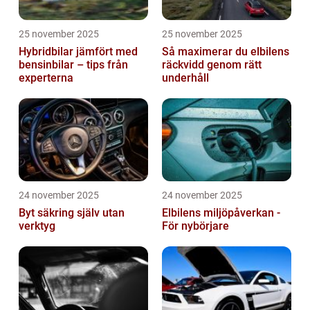
25 november 2025
25 november 2025
Hybridbilar jämfört med
Så maximerar du elbilens
bensinbilar – tips från
räckvidd genom rätt
experterna
underhåll
24 november 2025
24 november 2025
Byt säkring själv utan
Elbilens miljöpåverkan -
verktyg
För nybörjare