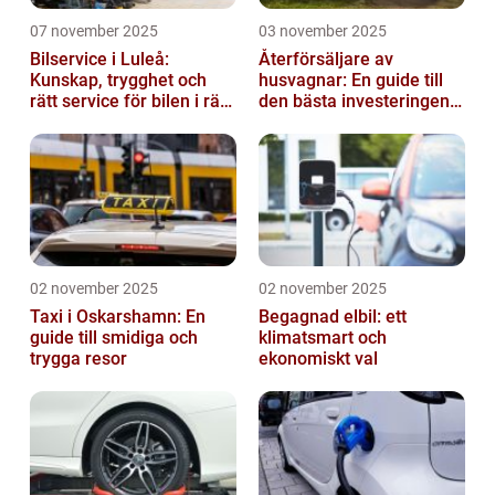
07 november 2025
03 november 2025
Bilservice i Luleå:
Återförsäljare av
Kunskap, trygghet och
husvagnar: En guide till
rätt service för bilen i rätt
den bästa investeringen
tid
för din fritid
02 november 2025
02 november 2025
Taxi i Oskarshamn: En
Begagnad elbil: ett
guide till smidiga och
klimatsmart och
trygga resor
ekonomiskt val