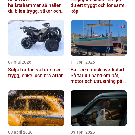
hallstahammar så håller
du ett tryggt och lönsamt
du bilen trygg, säker och
köp
värdefull
07 maj 2026
11 april 2026
Sälja fordon så får du en
Båt- och maskinverkstad:
trygg, enkel och bra affär
Så tar du hand om båt,
motor och utrustning på
rätt sätt
03 april 2026
03 april 2026