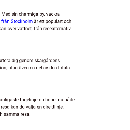
. Med sin charmiga by, vackra
n från Stockholm
är ett populärt och
an över vattnet, från resealternativ
sportera dig genom skärgårdens
ation, utan även en del av den totala
anligaste färjelinjerna finner du både
esa kan du välja en direktlinje,
och samma resa.