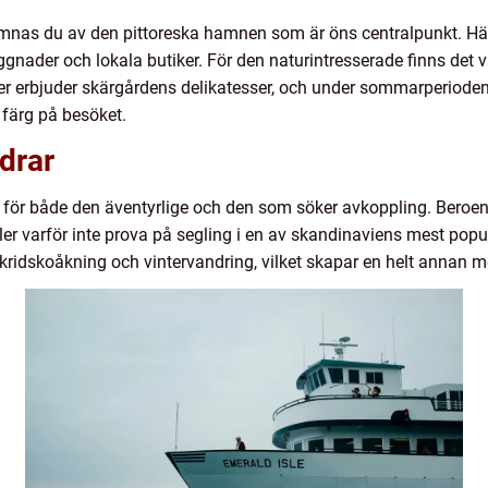
omnas du av den pittoreska hamnen som är öns centralpunkt. H
gnader och lokala butiker. För den naturintresserade finns det v
er erbjuder skärgårdens delikatesser, och under sommarperioden 
färg på besöket.
ldrar
r för både den äventyrlige och den som söker avkoppling. Beroe
ller varför inte prova på segling i en av skandinaviens mest po
 skridskoåkning och vintervandring, vilket skapar en helt annan m