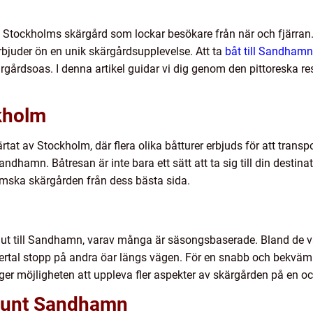
i Stockholms skärgård som lockar besökare från när och fjärran
rbjuder ön en unik skärgårdsupplevelse. Att ta
båt till Sandham
ärgårdsoas. I denna artikel guidar vi dig genom den pittoreska res
ckholm
ärtat av Stockholm, där flera olika båtturer erbjuds för att tran
andhamn. Båtresan är inte bara ett sätt att ta sig till din destin
lmska skärgården från dess bästa sida.
 sig ut till Sandhamn, varav många är säsongsbaserade. Bland de v
lertal stopp på andra öar längs vägen. För en snabb och bekväm r
 ger möjligheten att uppleva fler aspekter av skärgården på en 
 runt Sandhamn