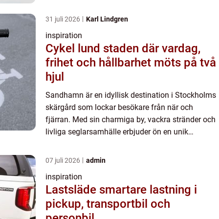
skärg&ari...
31 juli 2026
Karl Lindgren
inspiration
Cykel lund staden där vardag,
frihet och hållbarhet möts på två
hjul
Sandhamn är en idyllisk destination i Stockholms
skärgård som lockar besökare från när och
fjärran. Med sin charmiga by, vackra stränder och
livliga seglarsamhälle erbjuder ön en unik
skärg&ari...
07 juli 2026
admin
inspiration
Lastsläde smartare lastning i
pickup, transportbil och
personbil