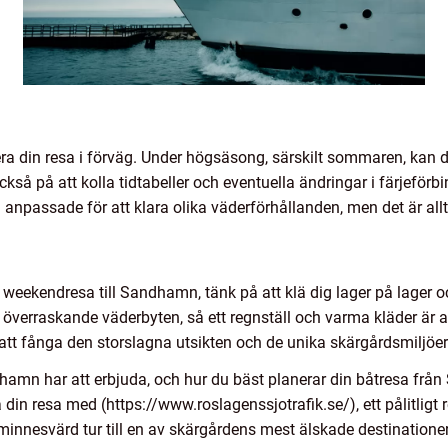
ra din resa i förväg. Under högsäsong, särskilt sommaren, kan det
ckså på att kolla tidtabeller och eventuella ändringar i färjeförb
anpassade för att klara olika väderförhållanden, men det är allt
er weekendresa till Sandhamn, tänk på att klä dig lager på lager
överraskande väderbyten, så ett regnställ och varma kläder är
tt fånga den storslagna utsikten och de unika skärgårdsmiljöe
dhamn har att erbjuda, och hur du bäst planerar din båtresa frå
din resa med (https://www.roslagenssjotrafik.se/), ett pålitligt r
innesvärd tur till en av skärgårdens mest älskade destinationer