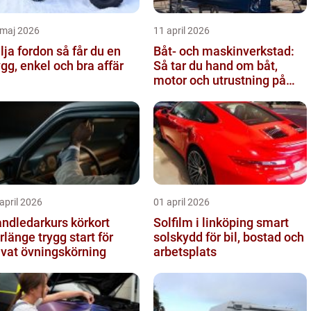
 maj 2026
11 april 2026
a fordon så får du en
Båt- och maskinverkstad:
ygg, enkel och bra affär
Så tar du hand om båt,
motor och utrustning på
rätt sätt
april 2026
01 april 2026
ndledarkurs körkort
Solfilm i linköping smart
ge trygg start för
solskydd för bil, bostad och
ivat övningskörning
arbetsplats