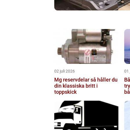
02 juli 2026
01 
Mg reservdelar så håller du
Båtv
din klassiska britt i
tr
toppskick
bå