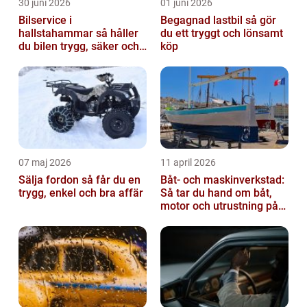
30 juni 2026
01 juni 2026
Bilservice i
Begagnad lastbil så gör
hallstahammar så håller
du ett tryggt och lönsamt
du bilen trygg, säker och
köp
värdefull
07 maj 2026
11 april 2026
Sälja fordon så får du en
Båt- och maskinverkstad:
trygg, enkel och bra affär
Så tar du hand om båt,
motor och utrustning på
rätt sätt