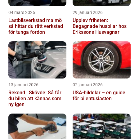
04 mars 2026
29 januari 2026
Lastbilsverkstad malmö
Upplev friheten:
så hittar du rätt verkstad
Begagnade husbilar hos
för tunga fordon
Erikssons Husvagnar
13 januari 2026
02 januari 2026
Rekond i Skövde: Så får
USA-bildelar – en guide
du bilen att kännas som
för bilentusiasten
ny igen