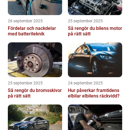
26 september 2025
25 september 2025
Fördelar och nackdelar
Så rengör du bilens motor
med batteriteknik
på rätt sätt
25 september 2025
24 september 2025
Så rengör du bromsskivor
Hur påverkar framtidens
på rätt sätt
elbilar elbilens räckvidd?