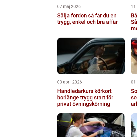
07 maj 2026
11 
Sälja fordon så får du en
Bå
trygg, enkel och bra affär
Så
mo
rä
03 april 2026
01 
Handledarkurs körkort
Sol
borlänge trygg start för
so
privat övningskörning
ar