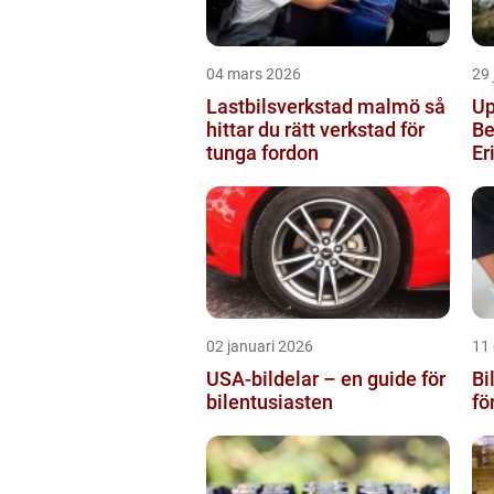
04 mars 2026
29 
Lastbilsverkstad malmö så
Up
hittar du rätt verkstad för
Be
tunga fordon
Er
02 januari 2026
11
USA-bildelar – en guide för
Bi
bilentusiasten
fö