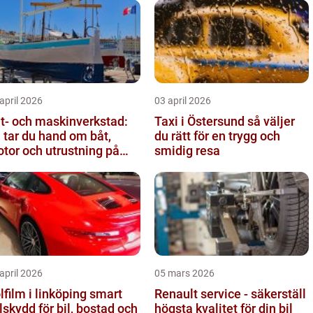
april 2026
03 april 2026
t- och maskinverkstad:
Taxi i Östersund så väljer
 tar du hand om båt,
du rätt för en trygg och
tor och utrustning på
smidig resa
tt sätt
april 2026
05 mars 2026
film i linköping smart
Renault service - säkerställ
lskydd för bil, bostad och
högsta kvalitet för din bil