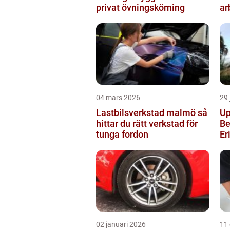
privat övningskörning
ar
04 mars 2026
29 
Lastbilsverkstad malmö så
Up
hittar du rätt verkstad för
Be
tunga fordon
Er
02 januari 2026
11