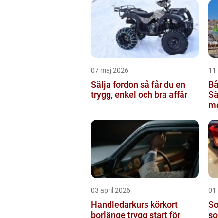
07 maj 2026
11 
Sälja fordon så får du en
Bå
trygg, enkel och bra affär
Så
mo
rä
03 april 2026
01 
Handledarkurs körkort
Sol
borlänge trygg start för
so