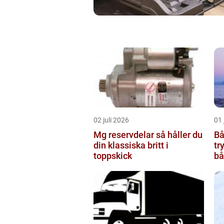
02 juli 2026
01 
Mg reservdelar så håller du
Båtv
din klassiska britt i
tr
toppskick
bå