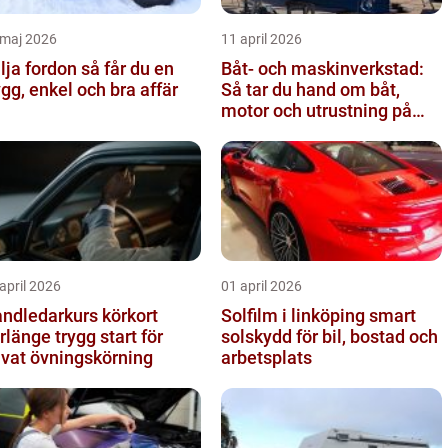
 maj 2026
11 april 2026
a fordon så får du en
Båt- och maskinverkstad:
ygg, enkel och bra affär
Så tar du hand om båt,
motor och utrustning på
rätt sätt
april 2026
01 april 2026
ndledarkurs körkort
Solfilm i linköping smart
ge trygg start för
solskydd för bil, bostad och
ivat övningskörning
arbetsplats