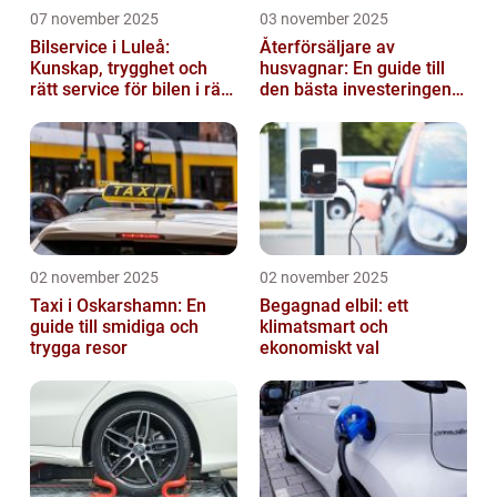
07 november 2025
03 november 2025
Bilservice i Luleå:
Återförsäljare av
Kunskap, trygghet och
husvagnar: En guide till
rätt service för bilen i rätt
den bästa investeringen
tid
för din fritid
02 november 2025
02 november 2025
Taxi i Oskarshamn: En
Begagnad elbil: ett
guide till smidiga och
klimatsmart och
trygga resor
ekonomiskt val