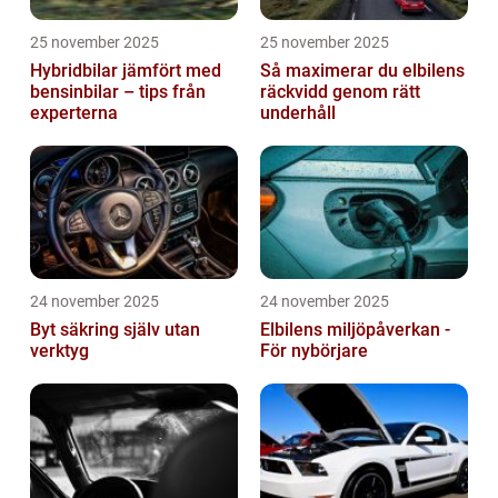
25 november 2025
25 november 2025
Hybridbilar jämfört med
Så maximerar du elbilens
bensinbilar – tips från
räckvidd genom rätt
experterna
underhåll
24 november 2025
24 november 2025
Byt säkring själv utan
Elbilens miljöpåverkan -
verktyg
För nybörjare