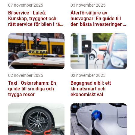
07 november 2025
03 november 2025
Bilservice i Luleå:
Återförsäljare av
Kunskap, trygghet och
husvagnar: En guide till
rätt service för bilen i rätt
den bästa investeringen
tid
för din fritid
02 november 2025
02 november 2025
Taxi i Oskarshamn: En
Begagnad elbil: ett
guide till smidiga och
klimatsmart och
trygga resor
ekonomiskt val