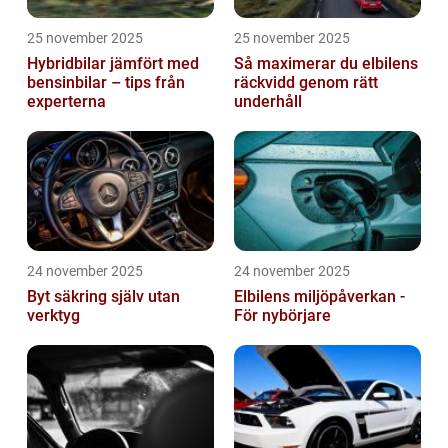
25 november 2025
25 november 2025
Hybridbilar jämfört med
Så maximerar du elbilens
bensinbilar – tips från
räckvidd genom rätt
experterna
underhåll
24 november 2025
24 november 2025
Byt säkring själv utan
Elbilens miljöpåverkan -
verktyg
För nybörjare