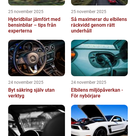
25 november 2025
25 november 2025
Hybridbilar jämfört med
Så maximerar du elbilens
bensinbilar – tips från
räckvidd genom rätt
experterna
underhåll
24 november 2025
24 november 2025
Byt säkring själv utan
Elbilens miljöpåverkan -
verktyg
För nybörjare