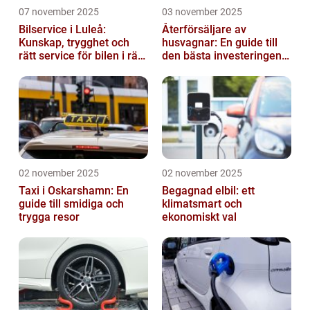
07 november 2025
03 november 2025
Bilservice i Luleå:
Återförsäljare av
Kunskap, trygghet och
husvagnar: En guide till
rätt service för bilen i rätt
den bästa investeringen
tid
för din fritid
02 november 2025
02 november 2025
Taxi i Oskarshamn: En
Begagnad elbil: ett
guide till smidiga och
klimatsmart och
trygga resor
ekonomiskt val