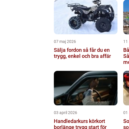
07 maj 2026
11 
Sälja fordon så får du en
Bå
trygg, enkel och bra affär
Så
mo
rä
03 april 2026
01 
Handledarkurs körkort
Sol
borlänge trygg start för
so