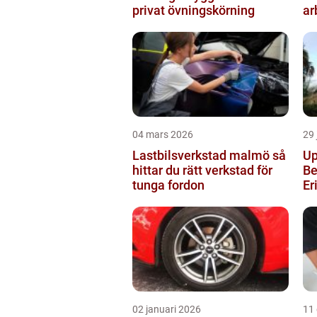
privat övningskörning
ar
04 mars 2026
29 
Lastbilsverkstad malmö så
Up
hittar du rätt verkstad för
Be
tunga fordon
Er
02 januari 2026
11