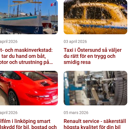
april 2026
03 april 2026
t- och maskinverkstad:
Taxi i Östersund så väljer
 tar du hand om båt,
du rätt för en trygg och
tor och utrustning på
smidig resa
tt sätt
april 2026
05 mars 2026
film i linköping smart
Renault service - säkerställ
lskydd för bil, bostad och
högsta kvalitet för din bil