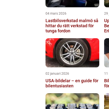
04 mars 2026
29 
Lastbilsverkstad malmö så
Up
hittar du rätt verkstad för
Be
tunga fordon
Er
02 januari 2026
11
USA-bildelar – en guide för
Bi
bilentusiasten
fö