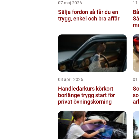
07 maj 2026
11 
Sälja fordon så får du en
Bå
trygg, enkel och bra affär
Så
mo
rä
03 april 2026
01 
Handledarkurs körkort
Sol
borlänge trygg start för
so
privat övningskörning
ar