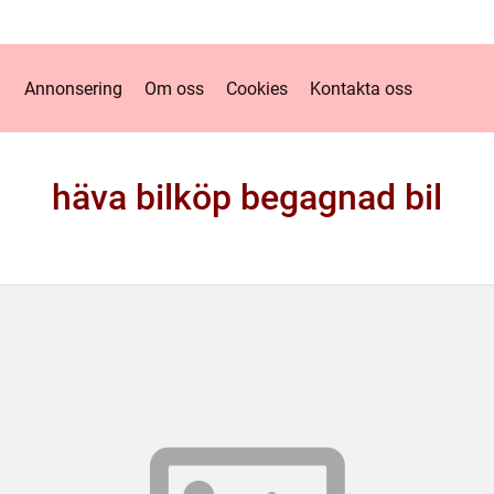
Annonsering
Om oss
Cookies
Kontakta oss
häva bilköp begagnad bil